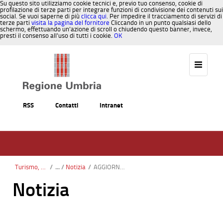
Su questo sito utilizziamo cookie tecnici e, previo tuo consenso, cookie di
profilazione di terze parti per integrare funzioni di condivisione dei contenuti sui
social. Se vuoi saperne di più
clicca qui
. Per impedire il tracciamento di servizi di
terze parti
visita la pagina del fornitore
Cliccando in un punto qualsiasi dello
schermo, effettuando un’azione di scroll o chiudendo questo banner, invece,
presti il consenso all’uso di tutti i cookie.
OK
Salta al contenuto
RSS
Contatti
Intranet
Turismo, Sport, Caccia, Pesca
/
Notizia
/
AGGIORNAMENTI LEGATI ALLEMERGENZA COVID-19
Notizia