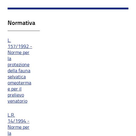
Normativa
L.
157/1992 -
Norme per
la
protezione
della fauna
selvatica
omeoterma
e per il
prelievo
venatorio
L.R.
14/1994 -
Norme per
la