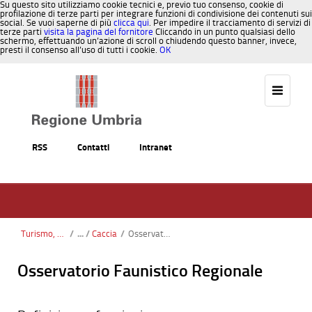
Su questo sito utilizziamo cookie tecnici e, previo tuo consenso, cookie di
profilazione di terze parti per integrare funzioni di condivisione dei contenuti sui
social. Se vuoi saperne di più
clicca qui
. Per impedire il tracciamento di servizi di
terze parti
visita la pagina del fornitore
Cliccando in un punto qualsiasi dello
schermo, effettuando un’azione di scroll o chiudendo questo banner, invece,
presti il consenso all’uso di tutti i cookie.
OK
Salta al contenuto
RSS
Contatti
Intranet
Turismo, Sport, Caccia, Pesca
/
Caccia
/
Osservatorio faunistico
Osservatorio Faunistico Regionale