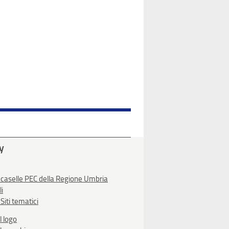
ty
 caselle PEC della Regione Umbria
li
Siti tematici
l logo