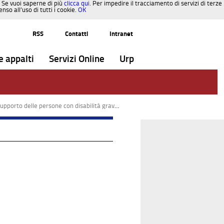
. Se vuoi saperne di più
clicca qui
. Per impedire il tracciamento di servizi di terze
so all’uso di tutti i cookie.
OK
RSS
Contatti
Intranet
e appalti
Servizi Online
Urp
delle persone con disabilità grave L. 112/2016