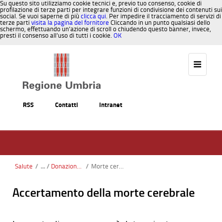
Su questo sito utilizziamo cookie tecnici e, previo tuo consenso, cookie di
profilazione di terze parti per integrare funzioni di condivisione dei contenuti sui
social. Se vuoi saperne di più
clicca qui
. Per impedire il tracciamento di servizi di
terze parti
visita la pagina del fornitore
Cliccando in un punto qualsiasi dello
schermo, effettuando un’azione di scroll o chiudendo questo banner, invece,
presti il consenso all’uso di tutti i cookie.
OK
Salta al contenuto
RSS
Contatti
Intranet
Salute
/
Donazione Organi e Tessuti - Una Scelta in Comune
/
Morte cerebrale
Accertamento della morte cerebrale