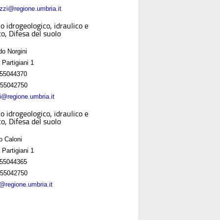
zzi@regione.umbria.it
o idrogeologico, idraulico e
o, Difesa del suolo
do Norgini
 Partigiani 1
55044370
55042750
ni@regione.umbria.it
o idrogeologico, idraulico e
o, Difesa del suolo
o Caloni
 Partigiani 1
55044365
55042750
i@regione.umbria.it