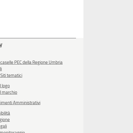
ty
 caselle PEC della Regione Umbria
li
Siti tematici
l logo
l marchio
imenti Amministrativi
bilità
egione
gali
i monitoraggio