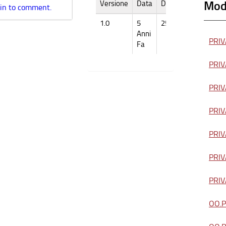
Modu
Versione
Data
Dimensione
 in to comment.
1.0
5
25k
Anni
PRIVA
Fa
PRIVA
PRIVA
PRIVA
PRIVA
PRIVA
PRIVA
OO.PP