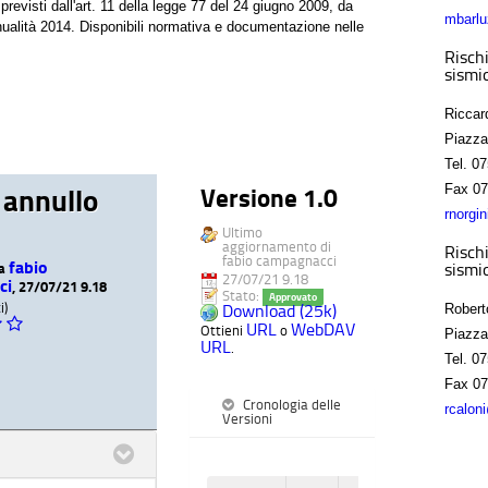
previsti dall'art. 11 della legge 77 del 24 giugno 2009, da
mbarlu
'annualità 2014. Disponibili normativa e documentazione nelle
Rischi
sismic
Riccar
Piazza
Tel.
07
Fax
07
 annullo
Versione 1.0
rnorgi
Ultimo
aggiornamento di
Rischi
fabio campagnacci
fabio
sismic
da
27/07/21 9.18
ci
, 27/07/21 9.18
Stato:
Approvato
i)
Download (25k)
Robert
URL
WebDAV
Ottieni
o
Piazza
URL
.
Tel.
07
Fax
07
Cronologia delle
rcalon
Versioni