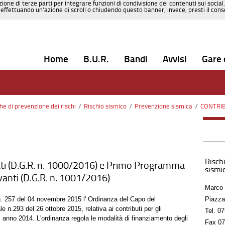
zione di terze parti per integrare funzioni di condivisione dei contenuti sui social
effettuando un’azione di scroll o chiudendo questo banner, invece, presti il consen
Home
B.U.R.
Bandi
Avvisi
Gare 
che di prevenzione dei rischi
/
Rischio sismico
/
Prevenzione sismica
/
CONTRIBUTI 
Rischi
ti (D.G.R. n. 1000/2016) e Primo Programma
sismic
levanti (D.G.R. n. 1001/2016)
Marco 
 n. 257 del 04 novembre 2015 l' Ordinanza del Capo del
Piazza
 n.293 del 26 ottobre 2015, relativa ai contributi per gli
Tel.
07
, anno 2014. L'ordinanza regola le modalità di finanziamento degli
Fax
07