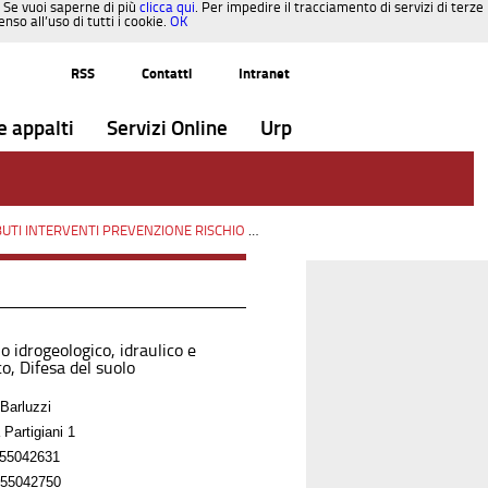
. Se vuoi saperne di più
clicca qui
. Per impedire il tracciamento di servizi di terze
so all’uso di tutti i cookie.
OK
RSS
Contatti
Intranet
e appalti
Servizi Online
Urp
INTERVENTI PREVENZIONE RISCHIO SISMICO OCDPC n.293/2015
/
Paesaggi
o idrogeologico, idraulico e
o, Difesa del suolo
Barluzzi
 Partigiani 1
55042631
55042750