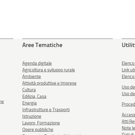
Aree Tematiche
Utili
Agenda digitale
Elenco
Agricoltura e sviluppo rurale
Link uti
Ambiente
Elenco 
Attività produttive e Imprese
Uso de
Cultura
Uso de
Edilizia, Casa
one
Energia
Proced
Infrastrutture e Trasporti
Accessi
Istruzione
Atti R
Lavoro, Formazione
Note le
Opere pubbliche
Dati d