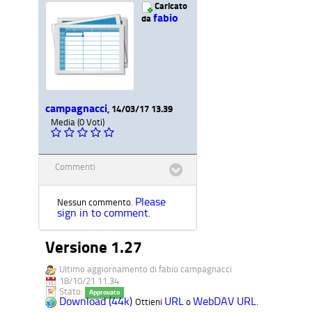
Caricato
fabio
da
campagnacci
, 14/03/17 13.39
Media (0 Voti)
Commenti
Please
Nessun commento.
sign in to comment.
Versione 1.27
Ultimo aggiornamento di fabio campagnacci
18/10/21 11.34
Stato:
Approvato
Download (44k)
URL
WebDAV URL
Ottieni
o
.