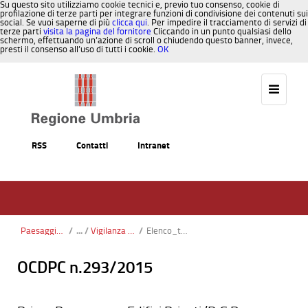
Su questo sito utilizziamo cookie tecnici e, previo tuo consenso, cookie di
profilazione di terze parti per integrare funzioni di condivisione dei contenuti sui
social. Se vuoi saperne di più
clicca qui
. Per impedire il tracciamento di servizi di
terze parti
visita la pagina del fornitore
Cliccando in un punto qualsiasi dello
schermo, effettuando un’azione di scroll o chiudendo questo banner, invece,
presti il consenso all’uso di tutti i cookie.
OK
Salta al contenuto
RSS
Contatti
Intranet
Paesaggio, Territorio, Urbanistica
/
Vigilanza e Controllo Costruzioni
/
Elenco_telefonico_agg_02 novembre 2021
OCDPC n.293/2015