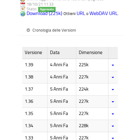
18/10/21 11.33
Stato:
Approvato
Download (225k)
URL
WebDAV URL
Ottieni
o
.
Cronologia delle Versioni
Versione
Data
Dimensione
1.39
4 Anni Fa
225k
1.38
4 Anni Fa
227k
1.37
5 Anni Fa
224k
1.36
5 Anni Fa
227k
1.35
5 Anni Fa
227k
1.34
5 Anni Fa
228k
1.33
5 Anni Fa
227k