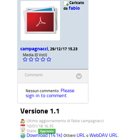
Caricato
fabio
da
campagnacci
, 29/12/17 15.23
Media (0 Voti)
Commenti
Please
Nessun commento.
sign in to comment.
Versione 1.1
Ultimo aggiornamento di fabio campagnacci
10/01/18 16.35
Stato:
Approvato
Download (141k)
URL
WebDAV URL
Ottieni
o
.