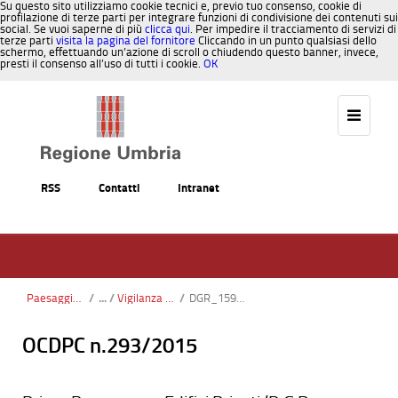
Su questo sito utilizziamo cookie tecnici e, previo tuo consenso, cookie di
profilazione di terze parti per integrare funzioni di condivisione dei contenuti sui
social. Se vuoi saperne di più
clicca qui
. Per impedire il tracciamento di servizi di
terze parti
visita la pagina del fornitore
Cliccando in un punto qualsiasi dello
schermo, effettuando un’azione di scroll o chiudendo questo banner, invece,
presti il consenso all’uso di tutti i cookie.
OK
Salta al contenuto
RSS
Contatti
Intranet
Paesaggio, Territorio, Urbanistica
/
Vigilanza e Controllo Costruzioni
/
DGR_1590_del_28-12-2017
OCDPC n.293/2015