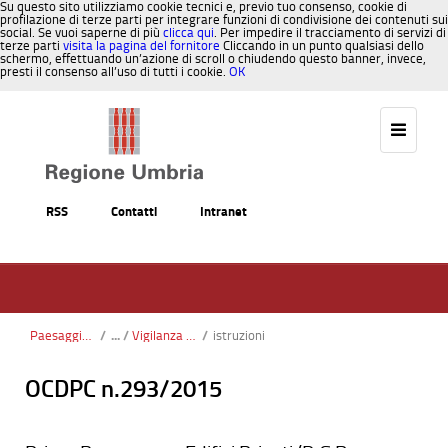
Su questo sito utilizziamo cookie tecnici e, previo tuo consenso, cookie di
profilazione di terze parti per integrare funzioni di condivisione dei contenuti sui
social. Se vuoi saperne di più
clicca qui
. Per impedire il tracciamento di servizi di
terze parti
visita la pagina del fornitore
Cliccando in un punto qualsiasi dello
schermo, effettuando un’azione di scroll o chiudendo questo banner, invece,
presti il consenso all’uso di tutti i cookie.
OK
Salta al contenuto
RSS
Contatti
Intranet
Paesaggio, Territorio, Urbanistica
/
Vigilanza e Controllo Costruzioni
/
istruzioni
OCDPC n.293/2015