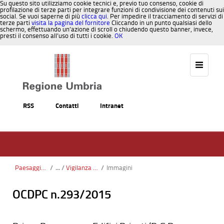
Su questo sito utilizziamo cookie tecnici e, previo tuo consenso, cookie di
profilazione di terze parti per integrare funzioni di condivisione dei contenuti sui
social. Se vuoi saperne di più
clicca qui
. Per impedire il tracciamento di servizi di
terze parti
visita la pagina del fornitore
Cliccando in un punto qualsiasi dello
schermo, effettuando un’azione di scroll o chiudendo questo banner, invece,
presti il consenso all’uso di tutti i cookie.
OK
Salta al contenuto
RSS
Contatti
Intranet
Paesaggio, Territorio, Urbanistica
/
Vigilanza e Controllo Costruzioni
/
Immagini
OCDPC n.293/2015