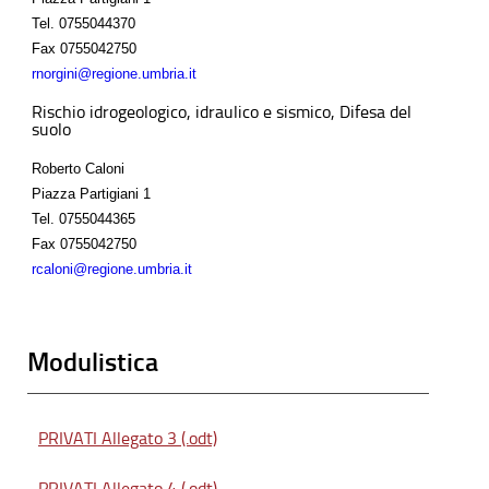
Tel.
0755044370
Fax
0755042750
rnorgini@regione.umbria.it
Rischio idrogeologico, idraulico e sismico, Difesa del
suolo
Roberto Caloni
Piazza Partigiani 1
Tel.
0755044365
Fax
0755042750
rcaloni@regione.umbria.it
Modulistica
PRIVATI Allegato 3 (.odt)
PRIVATI Allegato 4 (.odt)