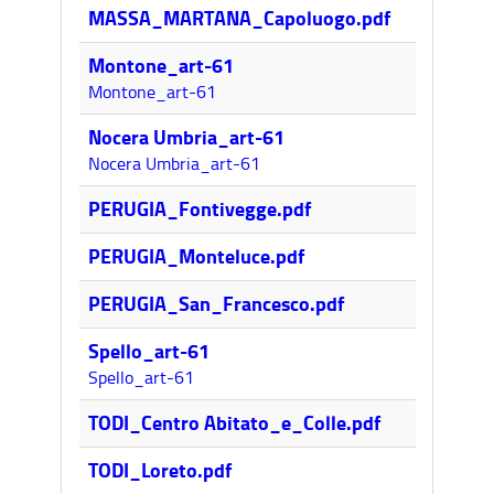
8,1MB
MASSA_MARTANA_Capoluogo.pdf
3,8MB
Montone_art-61
Montone_art-61
2,9MB
Nocera Umbria_art-61
Nocera Umbria_art-61
6,9MB
PERUGIA_Fontivegge.pdf
2,2MB
PERUGIA_Monteluce.pdf
173k
PERUGIA_San_Francesco.pdf
5,7MB
Spello_art-61
Spello_art-61
1,5MB
TODI_Centro Abitato_e_Colle.pdf
4,2MB
TODI_Loreto.pdf