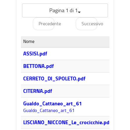
Pagina 1 di 1
Precedente
Successivo
Nome
Dimens
3,2MB
ASSISI.pdf
2,6MB
BETTONA.pdf
7,5MB
CERRETO_DI_SPOLETO.pdf
1,9MB
CITERNA.pdf
9,8MB
Gualdo_Cattaneo_art_61
Gualdo_Cattaneo_art_61
2,5MB
LISCIANO_NICCONE_Le_crocicchie.pdf