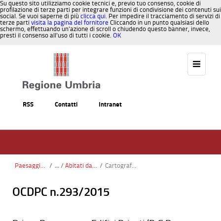
Su questo sito utilizziamo cookie tecnici e, previo tuo consenso, cookie di
profilazione di terze parti per integrare funzioni di condivisione dei contenuti sui
social. Se vuoi saperne di più
clicca qui
. Per impedire il tracciamento di servizi di
terze parti
visita la pagina del fornitore
Cliccando in un punto qualsiasi dello
schermo, effettuando un’azione di scroll o chiudendo questo banner, invece,
presti il consenso all’uso di tutti i cookie.
OK
Salta al contenuto
RSS
Contatti
Intranet
Paesaggio, Territorio, Urbanistica
/
Abitati da consolidare
/
Cartografia Perugia
OCDPC n.293/2015