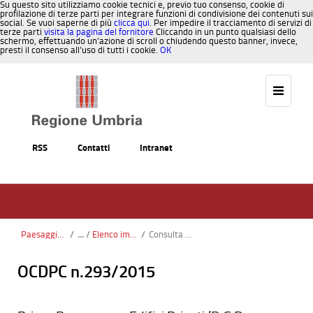
Su questo sito utilizziamo cookie tecnici e, previo tuo consenso, cookie di
profilazione di terze parti per integrare funzioni di condivisione dei contenuti sui
social. Se vuoi saperne di più
clicca qui
. Per impedire il tracciamento di servizi di
terze parti
visita la pagina del fornitore
Cliccando in un punto qualsiasi dello
schermo, effettuando un’azione di scroll o chiudendo questo banner, invece,
presti il consenso all’uso di tutti i cookie.
OK
Salta al contenuto
RSS
Contatti
Intranet
Paesaggio, Territorio, Urbanistica
/
Elenco imprese inadempienti
/
Consulta elenco on line
OCDPC n.293/2015