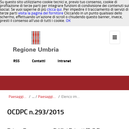
Su questo sito utilizziamo cookie tecnici e, previo tuo consenso, cookie di
profilazione di terze parti per integrare funzioni di condivisione dei contenuti sui
social. Se vuoi saperne di più
clicca qui
. Per impedire il tracciamento di servizi di
terze parti
visita la pagina del fornitore
Cliccando in un punto qualsiasi dello
schermo, effettuando un’azione di scroll o chiudendo questo banner, invece,
presti il consenso all’uso di tutti i cookie.
OK
Salta al contenuto
RSS
Contatti
Intranet
Paesaggio, Territorio, Urbanistica
/
Paesaggio Territorio Urbanistica nuova
/
Elenco imprese inadempienti
OCDPC n.293/2015