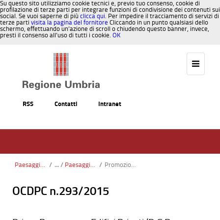
Su questo sito utilizziamo cookie tecnici e, previo tuo consenso, cookie di
profilazione di terze parti per integrare funzioni di condivisione dei contenuti sui
social. Se vuoi saperne di più
clicca qui
. Per impedire il tracciamento di servizi di
terze parti
visita la pagina del fornitore
Cliccando in un punto qualsiasi dello
schermo, effettuando un’azione di scroll o chiudendo questo banner, invece,
presti il consenso all’uso di tutti i cookie.
OK
Salta al contenuto
RSS
Contatti
Intranet
Paesaggio, Territorio, Urbanistica
/
Paesaggio Territorio Urbanistica nuova
/
Promozione qualità architettonica
OCDPC n.293/2015