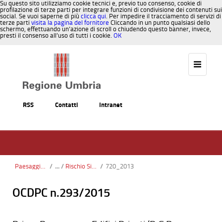
Su questo sito utilizziamo cookie tecnici e, previo tuo consenso, cookie di
profilazione di terze parti per integrare funzioni di condivisione dei contenuti sui
social. Se vuoi saperne di più
clicca qui
. Per impedire il tracciamento di servizi di
terze parti
visita la pagina del fornitore
Cliccando in un punto qualsiasi dello
schermo, effettuando un’azione di scroll o chiudendo questo banner, invece,
presti il consenso all’uso di tutti i cookie.
OK
Salta al contenuto
RSS
Contatti
Intranet
Paesaggio, Territorio, Urbanistica
/
Rischio Sismico
/
720_2013
OCDPC n.293/2015