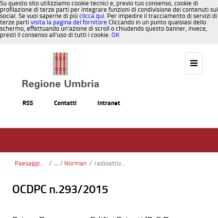
Su questo sito utilizziamo cookie tecnici e, previo tuo consenso, cookie di
profilazione di terze parti per integrare funzioni di condivisione dei contenuti sui
social. Se vuoi saperne di più
clicca qui
. Per impedire il tracciamento di servizi di
terze parti
visita la pagina del fornitore
Cliccando in un punto qualsiasi dello
schermo, effettuando un’azione di scroll o chiudendo questo banner, invece,
presti il consenso all’uso di tutti i cookie.
OK
Salta al contenuto
RSS
Contatti
Intranet
Paesaggio, Territorio, Urbanistica
/
Norman
/
radioattivita
OCDPC n.293/2015