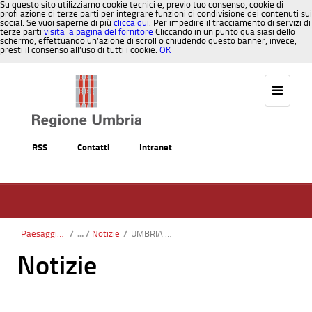
Su questo sito utilizziamo cookie tecnici e, previo tuo consenso, cookie di
profilazione di terze parti per integrare funzioni di condivisione dei contenuti sui
social. Se vuoi saperne di più
clicca qui
. Per impedire il tracciamento di servizi di
terze parti
visita la pagina del fornitore
Cliccando in un punto qualsiasi dello
schermo, effettuando un’azione di scroll o chiudendo questo banner, invece,
presti il consenso all’uso di tutti i cookie.
OK
Salta al contenuto
RSS
Contatti
Intranet
Paesaggio, Territorio, Urbanistica
/
Notizie
/
UMBRIA Paesaggi in Divenire 1954 - 2014. Palazzo Donini - 18 febbraio 2016.
Notizie