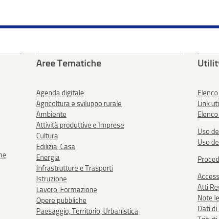
Aree Tematiche
Utili
Agenda digitale
Elenco
Agricoltura e sviluppo rurale
Link uti
Ambiente
Elenco 
Attività produttive e Imprese
Uso de
Cultura
Uso de
Edilizia, Casa
one
Energia
Proced
Infrastrutture e Trasporti
Accessi
Istruzione
Atti R
Lavoro, Formazione
Note le
Opere pubbliche
Dati d
Paesaggio, Territorio, Urbanistica