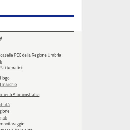
ty
 caselle PEC della Regione Umbria
li
Siti tematici
l logo
l marchio
imenti Amministrativi
bilità
egione
gali
i monitoraggio