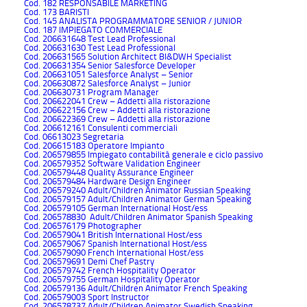
Cod. 182 RESPONSABILE MARKETING
Cod. 173 BARISTI
Cod. 145 ANALISTA PROGRAMMATORE SENIOR / JUNIOR
Cod. 187 IMPIEGATO COMMERCIALE
Cod. 206631648 Test Lead Professional
Cod. 206631630 Test Lead Professional
Cod. 206631565 Solution Architect BI&DWH Specialist
Cod. 206631354 Senior Salesforce Developer
Cod. 206631051 Salesforce Analyst – Senior
Cod. 206630872 Salesforce Analyst – Junior
Cod. 206630731 Program Manager
Cod. 206622041 Crew – Addetti alla ristorazione
Cod. 206622156 Crew – Addetti alla ristorazione
Cod. 206622369 Crew – Addetti alla ristorazione
Cod. 206612161 Consulenti commerciali
Cod. 06613023 Segretaria
Cod. 206615183 Operatore Impianto
Cod. 206579855 Impiegato contabilità generale e ciclo passivo
Cod. 206579352 Software Validation Engineer
Cod. 206579448 Quality Assurance Engineer
Cod. 206579484 Hardware Design Engineer
Cod. 206579240 Adult/Children Animator Russian Speaking
Cod. 206579157 Adult/Children Animator German Speaking
Cod. 206579105 German International Host/ess
Cod. 206578830 Adult/Children Animator Spanish Speaking
Cod. 206576179 Photographer
Cod. 206579041 British International Host/ess
Cod. 206579067 Spanish International Host/ess
Cod. 206579090 French International Host/ess
Cod. 206579691 Demi Chef Pastry
Cod. 206579742 French Hospitality Operator
Cod. 206579755 German Hospitality Operator
Cod. 206579136 Adult/Children Animator French Speaking
Cod. 206579003 Sport Instructor
Cod. 206578737 Adult/Children Animator Swedish Speaking