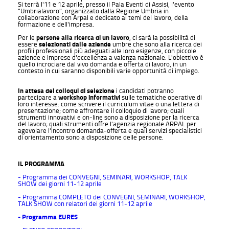
Si terrà l'11 e 12 aprile, presso il Pala Eventi di Assisi, l'evento
"Umbrialavoro", organizzato dalla Regione Umbria in
collaborazione con Arpal e dedicato ai temi del lavoro, della
formazione e dell'impresa.
Per le
persone alla ricerca di un lavoro
, ci sarà la possibilità di
essere
selezionati dalle aziende
umbre che sono alla ricerca dei
profili professionali più adeguati alle loro esigenze, con piccole
aziende e imprese d'eccellenza a valenza nazionale. L'obiettivo è
quello incrociare dal vivo domanda e offerta di lavoro, in un
contesto in cui saranno disponibili varie opportunità di impiego.
In attesa dei colloqui di selezione
i candidati potranno
partecipare a
workshop informativi
sulle tematiche operative di
loro interesse: come scrivere il curriculum vitae o una lettera di
presentazione; come affrontare il colloquio di lavoro; quali
strumenti innovativi e on-line sono a disposizione per la ricerca
del lavoro; quali strumenti offre l'agenzia regionale ARPAL per
agevolare l'incontro domanda-offerta e quali servizi specialistici
di orientamento sono a disposizione delle persone.
IL PROGRAMMA
- Programma dei CONVEGNI, SEMINARI, WORKSHOP, TALK
SHOW dei giorni 11-12 aprile
- Programma COMPLETO dei CONVEGNI, SEMINARI, WORKSHOP,
TALK SHOW con relatori dei giorni 11-12 aprile
- Programma EURES