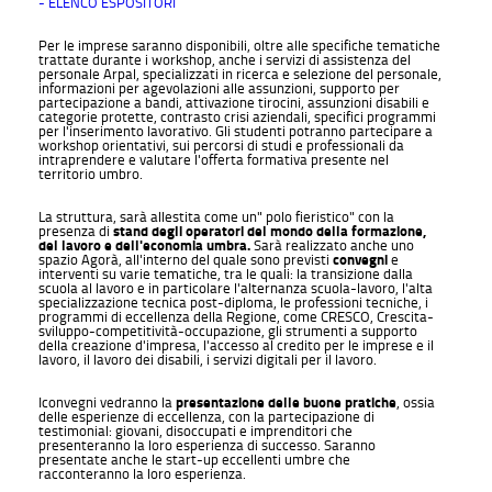
- ELENCO ESPOSITORI
Per le imprese saranno disponibili, oltre alle specifiche tematiche
trattate durante i workshop, anche i servizi di assistenza del
personale Arpal, specializzati in ricerca e selezione del personale,
informazioni per agevolazioni alle assunzioni, supporto per
partecipazione a bandi, attivazione tirocini, assunzioni disabili e
categorie protette, contrasto crisi aziendali, specifici programmi
per l'inserimento lavorativo. Gli studenti potranno partecipare a
workshop orientativi, sui percorsi di studi e professionali da
intraprendere e valutare l'offerta formativa presente nel
territorio umbro.
La struttura, sarà allestita come un" polo fieristico" con la
presenza di
stand degli operatori del mondo della formazione,
del lavoro e dell'economia umbra.
Sarà realizzato anche uno
spazio Agorà, all'interno del quale sono previsti
convegni
e
interventi su varie tematiche, tra le quali: la transizione dalla
scuola al lavoro e in particolare l'alternanza scuola-lavoro, l'alta
specializzazione tecnica post-diploma, le professioni tecniche, i
programmi di eccellenza della Regione, come CRESCO, Crescita-
sviluppo-competitività-occupazione, gli strumenti a supporto
della creazione d'impresa, l'accesso al credito per le imprese e il
lavoro, il lavoro dei disabili, i servizi digitali per il lavoro.
Iconvegni vedranno la
presentazione delle buone pratiche
, ossia
delle esperienze di eccellenza, con la partecipazione di
testimonial: giovani, disoccupati e imprenditori che
presenteranno la loro esperienza di successo. Saranno
presentate anche le start-up eccellenti umbre che
racconteranno la loro esperienza.