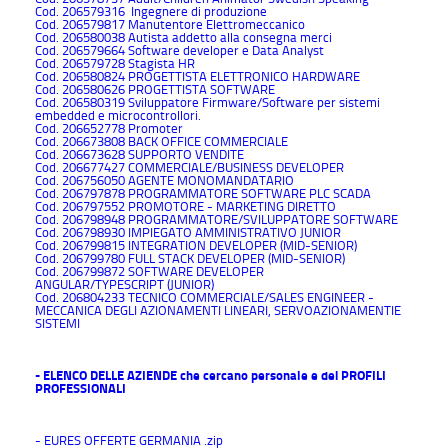
Cod. 206579316 Ingegnere di produzione
Cod. 206579817 Manutentore Elettromeccanico
Cod. 206580038 Autista addetto alla consegna merci
Cod. 206579664 Software developer e Data Analyst
Cod. 206579728 Stagista HR
Cod. 206580824 PROGETTISTA ELETTRONICO HARDWARE
Cod. 206580626 PROGETTISTA SOFTWARE
Cod. 206580319 Sviluppatore Firmware/Software per sistemi
embedded e microcontrollori.
Cod. 206652778 Promoter
Cod. 206673808 BACK OFFICE COMMERCIALE
Cod. 206673628 SUPPORTO VENDITE
Cod. 206677427 COMMERCIALE/BUSINESS DEVELOPER
Cod. 206756050 AGENTE MONOMANDATARIO
Cod. 206797878 PROGRAMMATORE SOFTWARE PLC SCADA
Cod. 206797552 PROMOTORE - MARKETING DIRETTO
Cod. 206798948 PROGRAMMATORE/SVILUPPATORE SOFTWARE
Cod. 206798930 IMPIEGATO AMMINISTRATIVO JUNIOR
Cod. 206799815 INTEGRATION DEVELOPER (MID-SENIOR)
Cod. 206799780 FULL STACK DEVELOPER (MID-SENIOR)
Cod. 206799872 SOFTWARE DEVELOPER
ANGULAR/TYPESCRIPT (JUNIOR)
Cod. 206804233 TECNICO COMMERCIALE/SALES ENGINEER -
MECCANICA DEGLI AZIONAMENTI LINEARI, SERVOAZIONAMENTIE
SISTEMI
- ELENCO DELLE AZIENDE che cercano personale e dei PROFILI
PROFESSIONALI
- EURES OFFERTE GERMANIA .zip