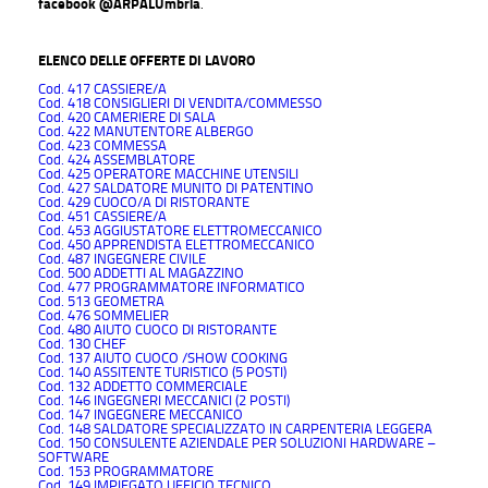
facebook @ARPALUmbria
.
ELENCO DELLE OFFERTE DI LAVORO
Cod. 417 CASSIERE/A
Cod. 418 CONSIGLIERI DI VENDITA/COMMESSO
Cod. 420 CAMERIERE DI SALA
Cod. 422 MANUTENTORE ALBERGO
Cod. 423 COMMESSA
Cod. 424 ASSEMBLATORE
Cod. 425 OPERATORE MACCHINE UTENSILI
Cod. 427 SALDATORE MUNITO DI PATENTINO
Cod. 429 CUOCO/A DI RISTORANTE
Cod. 451 CASSIERE/A
Cod. 453 AGGIUSTATORE ELETTROMECCANICO
Cod. 450 APPRENDISTA ELETTROMECCANICO
Cod. 487 INGEGNERE CIVILE
Cod. 500 ADDETTI AL MAGAZZINO
Cod. 477 PROGRAMMATORE INFORMATICO
Cod. 513 GEOMETRA
Cod. 476 SOMMELIER
Cod. 480 AIUTO CUOCO DI RISTORANTE
Cod. 130 CHEF
Cod. 137 AIUTO CUOCO /SHOW COOKING
Cod. 140 ASSITENTE TURISTICO (5 POSTI)
Cod. 132 ADDETTO COMMERCIALE
Cod. 146 INGEGNERI MECCANICI (2 POSTI)
Cod. 147 INGEGNERE MECCANICO
Cod. 148 SALDATORE SPECIALIZZATO IN CARPENTERIA LEGGERA
Cod. 150 CONSULENTE AZIENDALE PER SOLUZIONI HARDWARE –
SOFTWARE
Cod. 153 PROGRAMMATORE
Cod. 149 IMPIEGATO UFFICIO TECNICO