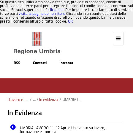
Su questo sito utilizziamo cookie tecnici e, previo tuo consenso, cookie di
profilazione di terze parti per integrare funzioni di condivisione dei contenuti sui
social. Se vuoi saperne di più
clicca qui
. Per impedire il tracciamento di servizi di
terze parti
visita la pagina del fornitore
Cliccando in un punto qualsiasi dello
schermo, effettuando un’azione di scroll o chiudendo questo banner, invece,
presti il consenso all’uso di tutti i cookie.
OK
Salta al contenuto
RSS
Contatti
Intranet
Lavoro e Formazione
/
In evidenza
/
UMBRIA LAVORO 11-12 Aprile Un evento su lavoro, formazione e impresa
In Evidenza
UMBRIA LAVORO 11-12 Aprile Un evento su lavoro,
formazione e impresa