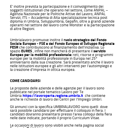
E' inoltre prevista la partecipazione e il coinvolgimento dei
soggetti istituzionali che operano nel settore, come ANPAL –
Agenzia Nazionale per le Politiche Attive del Lavoro, ANPAL
Servizi, ITS – Accademia di Alta specializzazione tecnica post
diploma in Umbria, Sviluppumbria, Gepafin, oltre a grandi aziende
operanti nel settore del lavoro come Monster e la partecipazione
di altre Regioni.
Umbrialavoro promuove inoltre il
ruolo strategico del Fondo
Sociale Europeo - FSE e del Fondo Europeo di Sviluppo Regionale
FESR
che contribuiscono al finanziamento dell'iniziativa. Lo
spazio
EURES
, infine non mancherà di presentare il
servizio
Europeo per la mobilità professionale:
reti, risorse e programmi
europei per la mobilità professionale in Europa nel 25°
anniversario dalla sua creazione. Sarà presentato anche il lavoro
nelle istituzioni europee e gli altri interventi per l'autoimpiego e
la creazione d'impresa in ottica europea.
COME CANDIDARSI
Le proposte delle aziende e delle agenzie per il lavoro sono
pubblicate nel portale tematico Lavoro per Te
Umbria
https://lavoroperte.regione.umbria.it
che contiene
anche le richieste di lavoro dei Centri per l'Impiego Umbri.
Gli annunci con la specifica UMBRIALAVORO sono quelli dove
sarà possibile candidarsi per effettuare il colloquio in fiera. I
candidati dovranno presentarsi presso l'area colloqui della fiera
nelle date indicate, portando il proprio Curriculum Vitae.
Le occasioni di lavoro sono visibili anche nella pagina social