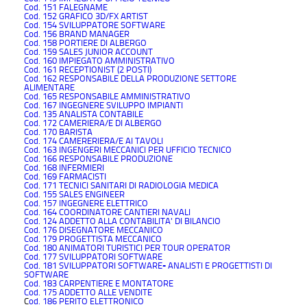
Cod. 151 FALEGNAME
Cod. 152 GRAFICO 3D/FX ARTIST
Cod. 154 SVILUPPATORE SOFTWARE
Cod. 156 BRAND MANAGER
Cod. 158 PORTIERE DI ALBERGO
Cod. 159 SALES JUNIOR ACCOUNT
Cod. 160 IMPIEGATO AMMINISTRATIVO
Cod. 161 RECEPTIONIST (2 POSTI)
Cod. 162 RESPONSABILE DELLA PRODUZIONE SETTORE
ALIMENTARE
Cod. 165 RESPONSABILE AMMINISTRATIVO
Cod. 167 INGEGNERE SVILUPPO IMPIANTI
Cod. 135 ANALISTA CONTABILE
Cod. 172 CAMERIERA/E DI ALBERGO
Cod. 170 BARISTA
Cod. 174 CAMERERIERA/E AI TAVOLI
Cod. 163 INGENGERI MECCANICI PER UFFICIO TECNICO
Cod. 166 RESPONSABILE PRODUZIONE
Cod. 168 INFERMIERI
Cod. 169 FARMACISTI
Cod. 171 TECNICI SANITARI DI RADIOLOGIA MEDICA
Cod. 155 SALES ENGINEER
Cod. 157 INGEGNERE ELETTRICO
Cod. 164 COORDINATORE CANTIERI NAVALI
Cod. 124 ADDETTO ALLA CONTABILITA' DI BILANCIO
Cod. 176 DISEGNATORE MECCANICO
Cod. 179 PROGETTISTA MECCANICO
Cod. 180 ANIMATORI TURISTICI PER TOUR OPERATOR
Cod. 177 SVILUPPATORI SOFTWARE
Cod. 181 SVILUPPATORI SOFTWARE
-
ANALISTI E PROGETTISTI DI
SOFTWARE
Cod. 183 CARPENTIERE E MONTATORE
Cod. 175 ADDETTO ALLE VENDITE
C
od. 186 PERITO ELETTRONICO