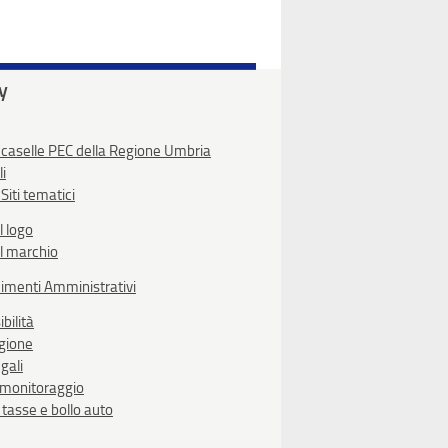
ty
 caselle PEC della Regione Umbria
li
Siti tematici
l logo
l marchio
imenti Amministrativi
bilità
egione
gali
i monitoraggio
, tasse e bollo auto