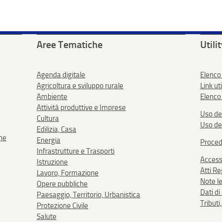
Aree Tematiche
Utili
Agenda digitale
Elenco
Agricoltura e sviluppo rurale
Link uti
Ambiente
Elenco 
Attività produttive e Imprese
Uso de
Cultura
Uso de
Edilizia, Casa
one
Energia
Proced
Infrastrutture e Trasporti
Accessi
Istruzione
Atti R
Lavoro, Formazione
Note le
Opere pubbliche
Dati d
Paesaggio, Territorio, Urbanistica
Tributi
Protezione Civile
Salute