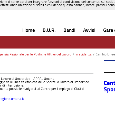
zione di terze parti per integrare funzioni di condivisione dei contenuti sui social
effettuando un’azione di scroll o chiudendo questo banner, invece, presti il consen
Home
B.U.R.
Bandi
Avvisi
Gare 
nzia Regionale per le Politiche Attive del Lavoro
/
In evidenza
/
Cambio Linee tele
el Lavoro di Umbertide - ARPAL Umbria
Cent
ggio delle linee telefoniche dello Sportello Lavoro di Umbertide
i di interruzione.
Sport
te possibile rivolgersi al Centro per l'Impiego di Città di
.
egione.umbria.it