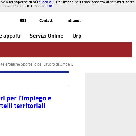
. Se vuoi saperne di più
clicca qui
. Per impedire il tracciamento di servizi di terze
so all’uso di tutti i cookie.
OK
RSS
Contatti
Intranet
e appalti
Servizi Online
Urp
foniche Sportello del Lavoro di Umbertide - ARPAL Umbria
ri per l'Impiego e
elli territoriali