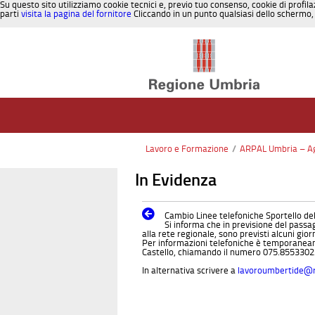
Su questo sito utilizziamo cookie tecnici e, previo tuo consenso, cookie di profila
parti
visita la pagina del fornitore
Cliccando in un punto qualsiasi dello schermo, 
Salta al contenuto
Lavoro e Formazione
/
ARPAL Umbria – Age
In Evidenza
Cambio Linee telefoniche Sportello d
Si informa che in previsione del passa
alla rete regionale, sono previsti alcuni giorn
Per informazioni telefoniche è temporaneamen
Castello, chiamando il numero 075.8553302
In alternativa scrivere a
lavoroumbertide@r