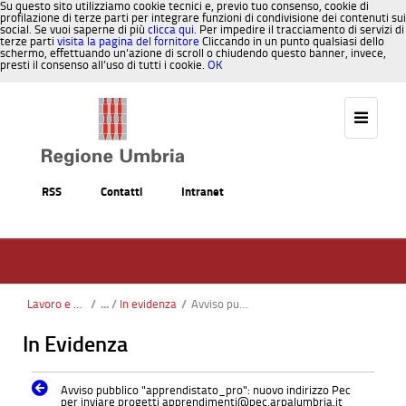
Su questo sito utilizziamo cookie tecnici e, previo tuo consenso, cookie di
profilazione di terze parti per integrare funzioni di condivisione dei contenuti sui
social. Se vuoi saperne di più
clicca qui
. Per impedire il tracciamento di servizi di
terze parti
visita la pagina del fornitore
Cliccando in un punto qualsiasi dello
schermo, effettuando un’azione di scroll o chiudendo questo banner, invece,
presti il consenso all’uso di tutti i cookie.
OK
Salta al contenuto
RSS
Contatti
Intranet
Lavoro e Formazione
/
In evidenza
/
Avviso pubblico “apprendistato_pro”: nuovo indirizzo Pec per inviare progetti apprendimenti@pec.arpalumbria.it
In Evidenza
Avviso pubblico "apprendistato_pro": nuovo indirizzo Pec
per inviare progetti apprendimenti@pec.arpalumbria.it