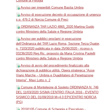
Comune di Perugia
Avviso per irreperibili Comune Bastia Umbra
Avviso di esecuzione decreto di occupazione di urgenza
s.p. 476-2 di Norcia Comune di Preci
ORDINANZA TAR LAZIO 4865_2020 Martina Guido
contro Ministero della Salute e Regione Umbria
Avviso per pubblici proclami in esecuzione
dell’Ordinanza del TAR Lazio Roma, Sezione Terza Quater,
n. 7103/2020 pubblicata in data 25/06/2020 - ricorso n.
03236/2020 Reg.Ric. proposto da Maria Cristina Paolelli
contro Ministero della Salute e Regione Umbria
Avviso di avvio del procedimento finalizzato alla
dichiarazione di pubblica utilità. Opera strategica "Asse
Viario Marche – Umbria e Quadrilatero di Penetrazione
Interna". Maxi Lotto n. 2
Comune di Monteleone di Spoleto ORDINANZA N. 746
DEL 11/03/2020 SISMA CENTRO ITALIA 2016 - EVENTO
SISMICO DEL 01/09/2019 M=4.0 EPICENTRO NORCIA
(PG)
20191105 Comune di Scheggia e Pascelupo -