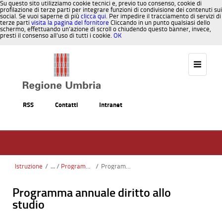
Su questo sito utilizziamo cookie tecnici e, previo tuo consenso, cookie di
profilazione di terze parti per integrare funzioni di condivisione dei contenuti sui
social. Se vuoi saperne di più
clicca qui
. Per impedire il tracciamento di servizi di
terze parti
visita la pagina del fornitore
Cliccando in un punto qualsiasi dello
schermo, effettuando un’azione di scroll o chiudendo questo banner, invece,
presti il consenso all’uso di tutti i cookie.
OK
Salta al contenuto
RSS
Contatti
Intranet
Istruzione
/
Programmazione regionale per il diritto allo studio
/
Programma annuale diritto allo studio: contributi per iniziative progettuali in materia di istruzione
Programma annuale diritto allo
studio