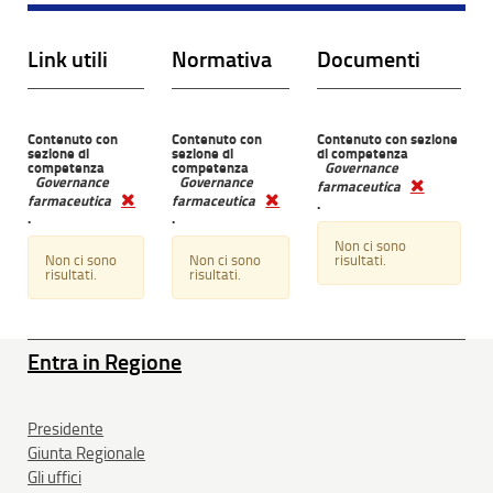
Link utili
Normativa
Documenti
Contenuto con
Contenuto con
Contenuto con sezione
sezione di
sezione di
di competenza
competenza
competenza
Governance
Governance
Governance
farmaceutica
farmaceutica
farmaceutica
.
.
.
Non ci sono
Non ci sono
Non ci sono
risultati.
risultati.
risultati.
Entra in Regione
Presidente
Giunta Regionale
Gli uffici