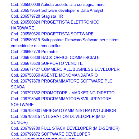
Cod. 206580038 Autista addetto alla consegna merci
Cod. 206579664 Software developer e Data Analyst
Cod. 206579728 Stagista HR
Cod. 206580824 PROGETTISTA ELETTRONICO
HARDWARE
Cod. 206580626 PROGETTISTA SOFTWARE
Cod. 206580319 Sviluppatore Firmware/Software per sistemi
embedded e microcontrollori.
Cod. 206652778 Promoter
Cod. 206673808 BACK OFFICE COMMERCIALE
Cod. 206673628 SUPPORTO VENDITE
Cod. 206677427 COMMERCIALE/BUSINESS DEVELOPER
Cod. 206756050 AGENTE MONOMANDATARIO
Cod. 206797878 PROGRAMMATORE SOFTWARE PLC
SCADA
Cod. 206797552 PROMOTORE - MARKETING DIRETTO
Cod. 206798948 PROGRAMMATORE/SVILUPPATORE
SOFTWARE
Cod. 206798930 IMPIEGATO AMMINISTRATIVO JUNIOR
Cod. 206799815 INTEGRATION DEVELOPER (MID-
SENIOR)
Cod. 206799780 FULL STACK DEVELOPER (MID-SENIOR)
Cod. 206799872 SOFTWARE DEVELOPER