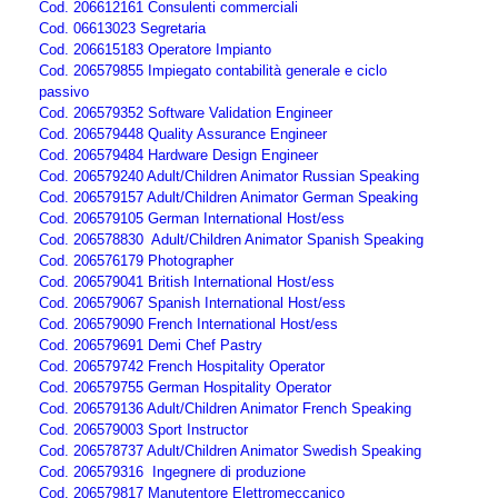
Cod. 206612161 Consulenti commerciali
Cod. 06613023 Segretaria
Cod. 206615183 Operatore Impianto
Cod. 206579855 Impiegato contabilità generale e ciclo
passivo
Cod. 206579352 Software Validation Engineer
Cod. 206579448 Quality Assurance Engineer
Cod. 206579484 Hardware Design Engineer
Cod. 206579240 Adult/Children Animator Russian Speaking
Cod. 206579157 Adult/Children Animator German Speaking
Cod. 206579105 German International Host/ess
Cod. 206578830 Adult/Children Animator Spanish Speaking
Cod. 206576179 Photographer
Cod. 206579041 British International Host/ess
Cod. 206579067 Spanish International Host/ess
Cod. 206579090 French International Host/ess
Cod. 206579691 Demi Chef Pastry
Cod. 206579742 French Hospitality Operator
Cod. 206579755 German Hospitality Operator
Cod. 206579136 Adult/Children Animator French Speaking
Cod. 206579003 Sport Instructor
Cod. 206578737 Adult/Children Animator Swedish Speaking
Cod. 206579316 Ingegnere di produzione
Cod. 206579817 Manutentore Elettromeccanico