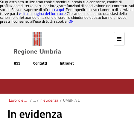
Su questo sito utilizziamo cookie tecnici e, previo tuo consenso, cookie di
profilazione di terze parti per integrare funzioni di condivisione dei contenuti sui
social. Se vuoi saperne di più
clicca qui
. Per impedire il tracciamento di servizi di
terze parti
visita la pagina del fornitore
Cliccando in un punto qualsiasi dello
schermo, effettuando un’azione di scroll o chiudendo questo banner, invece,
presti il consenso all’uso di tutti i cookie.
OK
Salta al contenuto
RSS
Contatti
Intranet
Lavoro e Formazione
/
In evidenza
/
UMBRIA LAVORO 11-12 Aprile Un evento su lavoro, formazione e impresa
In evidenza