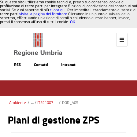
Su questo sito utilizziamo cookie tecnici e, previo tuo consenso, cookie di
profilazione di terze parti per integrare funzioni di condivisione dei contenuti sui
social. Se vuoi saperne di più
clicca qui
. Per impedire il tracciamento di servizi di
terze parti
visita la pagina del fornitore
Cliccando in un punto qualsiasi dello
schermo, effettuando un’azione di scroll o chiudendo questo banner, invece,
presti il consenso all’uso di tutti i cookie.
OK
Salta al contenuto
RSS
Contatti
Intranet
Ambiente
/
IT5210072 - Palude di Colfiorito
/
DGR_405-2012.pdf
Piani di gestione ZPS