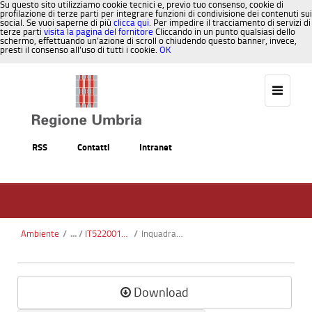
Su questo sito utilizziamo cookie tecnici e, previo tuo consenso, cookie di
profilazione di terze parti per integrare funzioni di condivisione dei contenuti sui
social. Se vuoi saperne di più
clicca qui
. Per impedire il tracciamento di servizi di
terze parti
visita la pagina del fornitore
Cliccando in un punto qualsiasi dello
schermo, effettuando un’azione di scroll o chiudendo questo banner, invece,
presti il consenso all’uso di tutti i cookie.
OK
Salta al contenuto
RSS
Contatti
Intranet
Ambiente
/
IT5220017 - Cascata delle Marmore
/
Inquadramento Geografico Amministrativo.pdf
Download