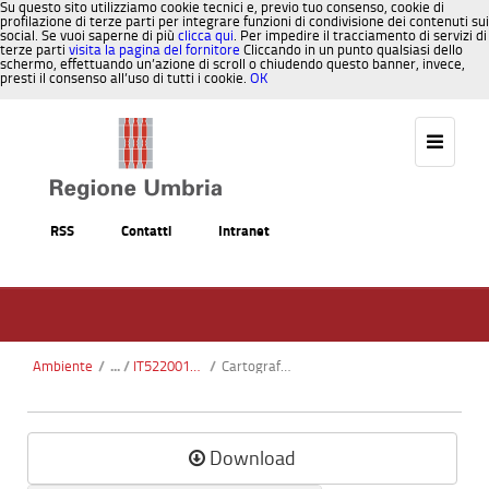
Su questo sito utilizziamo cookie tecnici e, previo tuo consenso, cookie di
profilazione di terze parti per integrare funzioni di condivisione dei contenuti sui
social. Se vuoi saperne di più
clicca qui
. Per impedire il tracciamento di servizi di
terze parti
visita la pagina del fornitore
Cliccando in un punto qualsiasi dello
schermo, effettuando un’azione di scroll o chiudendo questo banner, invece,
presti il consenso all’uso di tutti i cookie.
OK
Salta al contenuto
RSS
Contatti
Intranet
Ambiente
/
IT5220017 - Cascata delle Marmore
/
Cartografia Habitat.pdf
Download