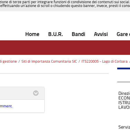
zione di terze parti per integrare funzioni di condivisione dei contenuti sui social
effettuando un’azione di scroll o chiudendo questo banner, invece, presti il consen
Home
B.U.R.
Bandi
Avvisi
Gare 
di gestione
/
Siti di Importanza Comunitaria SIC
/
IT5220005 - Lago di Corbara
Direz
ECON
ISTR
comment.
LAVO
Servi