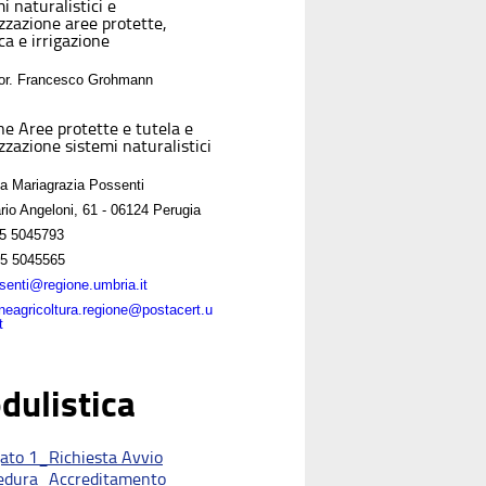
i naturalistici e
izzazione aree protette,
ca e irrigazione
For. Francesco Grohmann
ne Aree protette e tutela e
zzazione sistemi naturalistici
sa Mariagrazia Possenti
rio Angeloni, 61 - 06124 Perugia
5 5045793
5 5045565
enti@regione.umbria.it
oneagricoltura.regione@postacert.u
t
dulistica
gato 1_Richiesta Avvio
edura_Accreditamento