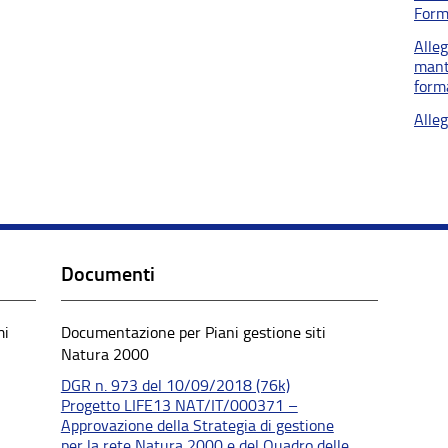
Form
Alle
mant
form
Alle
Documenti
mi
Documentazione per Piani gestione siti
Natura 2000
DGR n. 973 del 10/09/2018 (76k)
Progetto LIFE13 NAT/IT/000371 –
Approvazione della Strategia di gestione
per la rete Natura 2000 e del Quadro delle