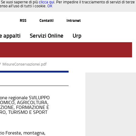
. Se vuoi saperne di più
clicca qui
. Per impedire il tracciamento di servizi di terze
so all’uso di tutti i cookie.
OK
RSS
Contatti
Intranet
e appalti
Servizi Online
Urp
/
MisureConservazionei.pdf
ione regionale SVILUPPO
OMICO, AGRICOLTURA,
UZIONE, FORMAZIONE E
RO, TURISMO E SPORT
zio Foreste, montagna,