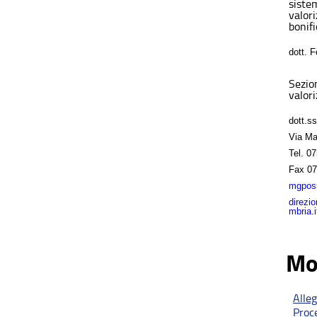
sistem
valor
bonifi
dott. 
Sezio
valori
dott.s
Via Ma
Tel.
07
Fax
07
mgposs
direzi
mbria.i
Mo
Alle
Proc