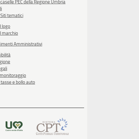
 caselle PEC della Regione Umbria
li
Siti tematici
l logo
l marchio
imenti Amministrativi
bilità
egione
gali
i monitoraggio
, tasse e bollo auto