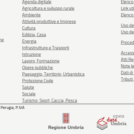
Agenda digitale
Elenco
Agricoltura e sviluppo rurale
Link uti
Ambiente
Elenco 
Attività produttive e Imprese
Uso de
Cultura
Uso de
Edilizia, Casa
one
Energia
Proced
Infrastrutture e Trasporti
Accessi
Istruzione
Atti R
Lavoro, Formazione
Note le
Opere pubbliche
Dati d
Paesaggio, Territorio, Urbanistica
Tributi
Protezione Civile
Salute
Sociale
Turismo, Sport, Caccia, Pesca
 Perugia, P.IVA