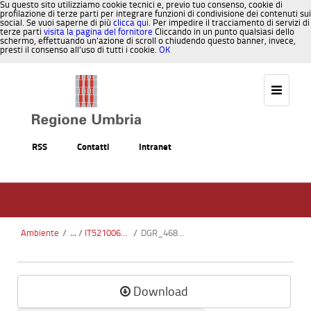
Su questo sito utilizziamo cookie tecnici e, previo tuo consenso, cookie di
profilazione di terze parti per integrare funzioni di condivisione dei contenuti sui
social. Se vuoi saperne di più
clicca qui
. Per impedire il tracciamento di servizi di
terze parti
visita la pagina del fornitore
Cliccando in un punto qualsiasi dello
schermo, effettuando un’azione di scroll o chiudendo questo banner, invece,
presti il consenso all’uso di tutti i cookie.
OK
Salta al contenuto
RSS
Contatti
Intranet
Ambiente
/
IT5210060 - Monte il Cerchio
/
DGR_468-2012.pdf
Download