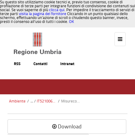
Su questo sito utilizziamo cookie tecnici e, previo tuo consenso, cookie di
profilazione di terze parti per integrare funzioni di condivisione dei contenuti sui
social. Se vuoi saperne di più
clicca qui
. Per impedire il tracciamento di servizi di
terze parti
visita la pagina del fornitore
Cliccando in un punto qualsiasi dello
schermo, effettuando un’azione di scroll o chiudendo questo banner, invece,
presti il consenso all’uso di tutti i cookie.
OK
Salta al contenuto
RSS
Contatti
Intranet
Ambiente
/
IT5210060 - Monte il Cerchio
/
Misureconservazione.pdf
Download