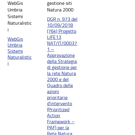
WebGis
gestione siti
Umbria
Natura 2000
Sistemi
DGR n. 973 del
Naturalistic
10/09/2018
i
(76k) Progetto
LIFE13
WebGis
NAT/IT/00037
Umbria
1 –
Sistemi
Approvazione
Naturalistic
della Strategia
i
di gestione per
la rete Natura
2000 e del
Quadro delle
azioni
prioritarie
d'intervento
(Prioritized
Action
Framework –
PAF) per la
Rete Natura