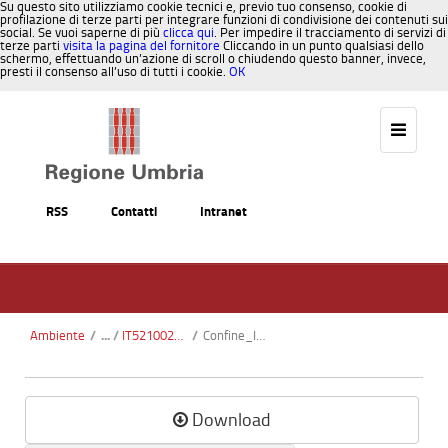
Su questo sito utilizziamo cookie tecnici e, previo tuo consenso, cookie di
profilazione di terze parti per integrare funzioni di condivisione dei contenuti sui
social. Se vuoi saperne di più
clicca qui
. Per impedire il tracciamento di servizi di
terze parti
visita la pagina del fornitore
Cliccando in un punto qualsiasi dello
schermo, effettuando un’azione di scroll o chiudendo questo banner, invece,
presti il consenso all’uso di tutti i cookie.
OK
Salta al contenuto
RSS
Contatti
Intranet
Ambiente
/
IT5210020 - Boschi di Ferretto - Bagnolo
/
Confine_IT5210020_Boschi_Ferretto-Bagnolo_CTR.pdf
Download