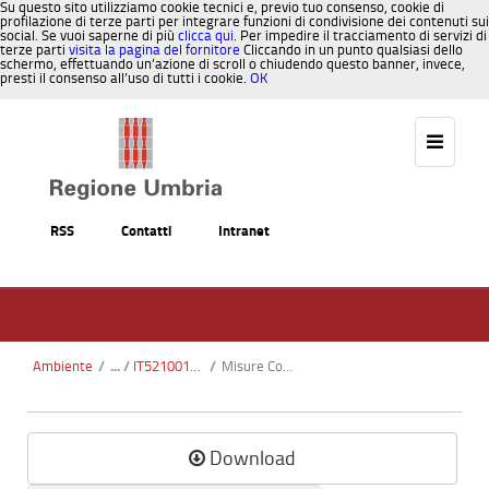
Su questo sito utilizziamo cookie tecnici e, previo tuo consenso, cookie di
profilazione di terze parti per integrare funzioni di condivisione dei contenuti sui
social. Se vuoi saperne di più
clicca qui
. Per impedire il tracciamento di servizi di
terze parti
visita la pagina del fornitore
Cliccando in un punto qualsiasi dello
schermo, effettuando un’azione di scroll o chiudendo questo banner, invece,
presti il consenso all’uso di tutti i cookie.
OK
Salta al contenuto
RSS
Contatti
Intranet
Ambiente
/
IT5210017 - Boschi di Pischiello - Torre Civitella
/
Misure Conservazione SIC IT5210017 Pischiello.pdf
Download