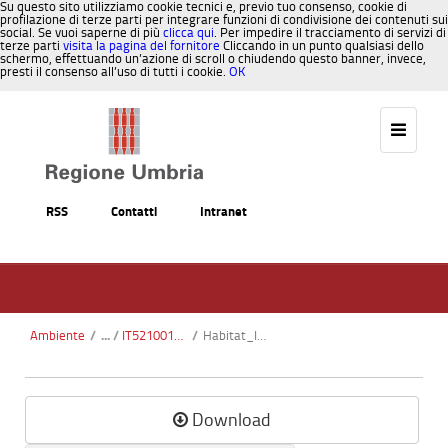
Su questo sito utilizziamo cookie tecnici e, previo tuo consenso, cookie di
profilazione di terze parti per integrare funzioni di condivisione dei contenuti sui
social. Se vuoi saperne di più
clicca qui
. Per impedire il tracciamento di servizi di
terze parti
visita la pagina del fornitore
Cliccando in un punto qualsiasi dello
schermo, effettuando un’azione di scroll o chiudendo questo banner, invece,
presti il consenso all’uso di tutti i cookie.
OK
Salta al contenuto
RSS
Contatti
Intranet
Ambiente
/
IT5210016 - Boschi di Castel Rigone
/
Habitat_IT5210016_Boschi di Castelrigone.pdf
Download