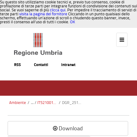
Su questo sito utilizziamo cookie tecnici e, previo tuo consenso, cookie di
profilazione di terze parti per integrare funzioni di condivisione dei contenuti sui
social. Se vuoi saperne di più
clicca qui
. Per impedire il tracciamento di servizi di
terze parti
visita la pagina del fornitore
Cliccando in un punto qualsiasi dello
schermo, effettuando un’azione di scroll o chiudendo questo banner, invece,
presti il consenso all’uso di tutti i cookie.
OK
Salta al contenuto
RSS
Contatti
Intranet
Ambiente
/
IT5210013 - Boschi del Bacino di Gubbio
/
DGR_251-2012.pdf
Download