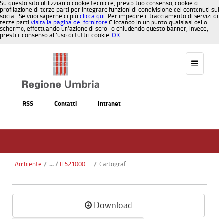
Su questo sito utilizziamo cookie tecnici e, previo tuo consenso, cookie di
profilazione di terze parti per integrare funzioni di condivisione dei contenuti sui
social. Se vuoi saperne di più
clicca qui
. Per impedire il tracciamento di servizi di
terze parti
visita la pagina del fornitore
Cliccando in un punto qualsiasi dello
schermo, effettuando un’azione di scroll o chiudendo questo banner, invece,
presti il consenso all’uso di tutti i cookie.
OK
Salta al contenuto
RSS
Contatti
Intranet
Ambiente
/
IT5210003 Fiume Tevere tra San Giustino e Pierantonio
/
Cartografia_Habitat4.pdf
Download