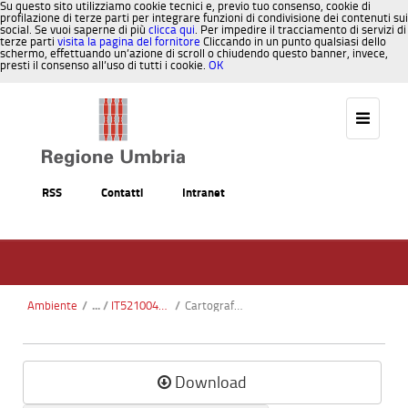
Su questo sito utilizziamo cookie tecnici e, previo tuo consenso, cookie di
profilazione di terze parti per integrare funzioni di condivisione dei contenuti sui
social. Se vuoi saperne di più
clicca qui
. Per impedire il tracciamento di servizi di
terze parti
visita la pagina del fornitore
Cliccando in un punto qualsiasi dello
schermo, effettuando un’azione di scroll o chiudendo questo banner, invece,
presti il consenso all’uso di tutti i cookie.
OK
Salta al contenuto
RSS
Contatti
Intranet
Ambiente
/
IT5210046 - Valnerina
/
Cartografia Habitat 6.pdf
Download