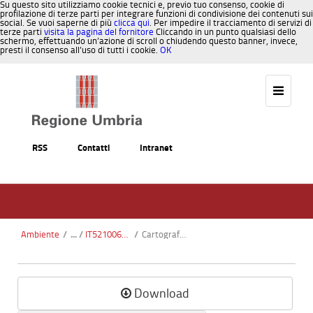
Su questo sito utilizziamo cookie tecnici e, previo tuo consenso, cookie di
profilazione di terze parti per integrare funzioni di condivisione dei contenuti sui
social. Se vuoi saperne di più
clicca qui
. Per impedire il tracciamento di servizi di
terze parti
visita la pagina del fornitore
Cliccando in un punto qualsiasi dello
schermo, effettuando un’azione di scroll o chiudendo questo banner, invece,
presti il consenso all’uso di tutti i cookie.
OK
Salta al contenuto
RSS
Contatti
Intranet
Ambiente
/
IT5210064 - Monteluco di Spoleto
/
Cartografia_ortofoto.pdf
Download