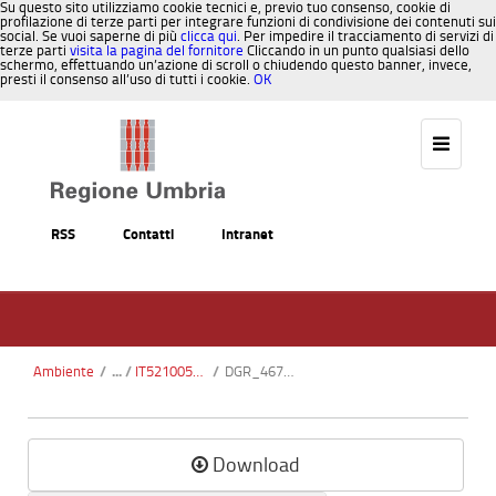
Su questo sito utilizziamo cookie tecnici e, previo tuo consenso, cookie di
profilazione di terze parti per integrare funzioni di condivisione dei contenuti sui
social. Se vuoi saperne di più
clicca qui
. Per impedire il tracciamento di servizi di
terze parti
visita la pagina del fornitore
Cliccando in un punto qualsiasi dello
schermo, effettuando un’azione di scroll o chiudendo questo banner, invece,
presti il consenso all’uso di tutti i cookie.
OK
Salta al contenuto
RSS
Contatti
Intranet
Ambiente
/
IT5210057 - Fosso di Camposolo
/
DGR_467-2012.pdf
Download