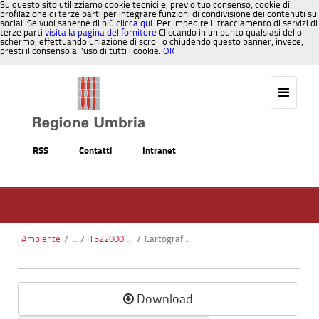
Su questo sito utilizziamo cookie tecnici e, previo tuo consenso, cookie di
profilazione di terze parti per integrare funzioni di condivisione dei contenuti sui
social. Se vuoi saperne di più
clicca qui
. Per impedire il tracciamento di servizi di
terze parti
visita la pagina del fornitore
Cliccando in un punto qualsiasi dello
schermo, effettuando un’azione di scroll o chiudendo questo banner, invece,
presti il consenso all’uso di tutti i cookie.
OK
Salta al contenuto
RSS
Contatti
Intranet
Ambiente
/
IT5220004 - Boschi di Prodo - Corbara
/
Cartografia_ortofoto2.pdf
Download