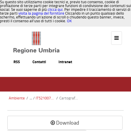
Su questo sito utilizziamo cookie tecnici e, previo tuo consenso, cookie di
profilazione di terze parti per integrare funzioni di condivisione dei contenuti sui
social. Se vuoi saperne di più
clicca qui
. Per impedire il tracciamento di servizi di
terze parti
visita la pagina del fornitore
Cliccando in un punto qualsiasi dello
schermo, effettuando un’azione di scroll o chiudendo questo banner, invece,
presti il consenso all’uso di tutti i cookie.
OK
Salta al contenuto
RSS
Contatti
Intranet
Ambiente
/
IT5210074 - Poggio Pantano
/
Cartografia_ortofoto.pdf
Download