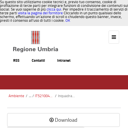
Su questo sito utilizziamo cookie tecnici e, previo tuo consenso, cookie di
profilazione di terze parti per integrare funzioni di condivisione dei contenuti sui
social. Se vuoi saperne di più
clicca qui
. Per impedire il tracciamento di servizi di
terze parti
visita la pagina del fornitore
Cliccando in un punto qualsiasi dello
schermo, effettuando un’azione di scroll o chiudendo questo banner, invece,
presti il consenso all’uso di tutti i cookie.
OK
Salta al contenuto
RSS
Contatti
Intranet
Ambiente
/
IT5210046 - Valnerina
/
Inquadramento Geografico Amministrativo.pdf
Download