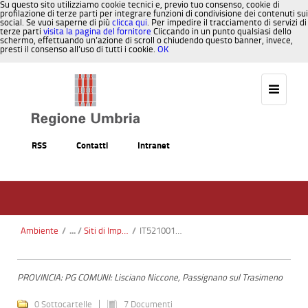
Su questo sito utilizziamo cookie tecnici e, previo tuo consenso, cookie di
profilazione di terze parti per integrare funzioni di condivisione dei contenuti sui
social. Se vuoi saperne di più
clicca qui
. Per impedire il tracciamento di servizi di
terze parti
visita la pagina del fornitore
Cliccando in un punto qualsiasi dello
schermo, effettuando un’azione di scroll o chiudendo questo banner, invece,
presti il consenso all’uso di tutti i cookie.
OK
Salta al contenuto
RSS
Contatti
Intranet
Ambiente
/
Siti di Importanza Comunitaria SIC
/
IT5210017 - Boschi di Pischiello - Torre Civitella
PROVINCIA: PG COMUNI: Lisciano Niccone, Passignano sul Trasimeno
0 Sottocartelle
7 Documenti