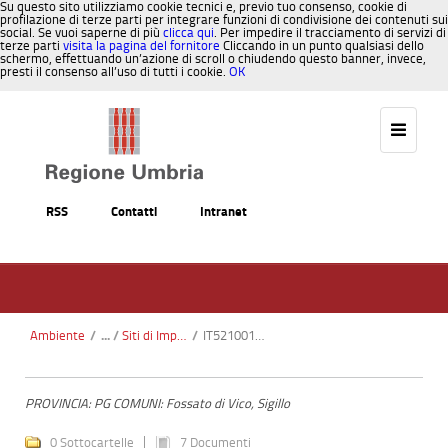
Su questo sito utilizziamo cookie tecnici e, previo tuo consenso, cookie di
profilazione di terze parti per integrare funzioni di condivisione dei contenuti sui
social. Se vuoi saperne di più
clicca qui
. Per impedire il tracciamento di servizi di
terze parti
visita la pagina del fornitore
Cliccando in un punto qualsiasi dello
schermo, effettuando un’azione di scroll o chiudendo questo banner, invece,
presti il consenso all’uso di tutti i cookie.
OK
Salta al contenuto
RSS
Contatti
Intranet
Ambiente
/
Siti di Importanza Comunitaria SIC
/
IT5210011 - Torrente Vetorno
PROVINCIA: PG COMUNI: Fossato di Vico, Sigillo
0 Sottocartelle
7 Documenti