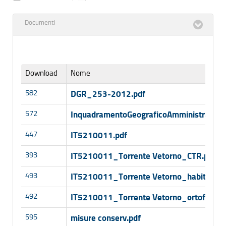
Documenti
Download
Nome
582
DGR_253-2012.pdf
572
InquadramentoGeograficoAmministrativo
447
IT5210011.pdf
393
IT5210011_Torrente Vetorno_CTR.pdf
493
IT5210011_Torrente Vetorno_habitat.pd
492
IT5210011_Torrente Vetorno_ortofoto.p
595
misure conserv.pdf