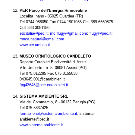
PER Parco dell'Energia Rinnovabile
Località Inano - 05025 Guardea (TR)
Tel 0744.988050 Fax 0744.1901085 Cell 389.6560875
Cell 333.3081150
eticitalia@pec.it
;
mc.flugy@gmail.com
;
flugy@pec.it
;
ronca.natural@gmail.com
www.per.umbria.it
MUSEO ORNITOLOGICO CANDELETO
Reparto Carabieri Biodiversità di Assisi
V.le Umberto I n. 5, 06081 Assisi (PG)
Tel 075.812285 Fax 075.8155038
043645.001@carabinieri.it
fpg43645@pec.carabinieri.it
SISTEMA AMBIENTE SRL
Via del Commercio, 8 - 06132 Perugia (PG)
Tel 075.5837425
formazione@sistema-ambiente.it
; sistema-
ambiente@pec.it
www.sistema-ambiente.it