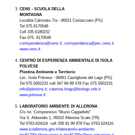
CENS -
SCUOLA DELLA
MONTAGNA
Località Calcinato 7/a - 06021 Costacciaro (PG)
Tel 075.9170548
Cell 335.6180232
Fax 075. 9170548
corrispondenza@cens.it
;
corrispondenza@pec.cens.it
www.cens.it
CENTRO DI ESPERIENZA AMBIENTALE DI ISOLA
POLVESE
Plestina Ambiente e Territorio
Loc. Isola Polvese - 06061 Castiglione del Lago (PG)
Tel 075.5002231 cell 347 84 89 578 Fax 075.5002231
i
nfo@plestina.it
;
caterina.longo@biologo.onb.it
www.polvese.it
LABORATORIO AMBIENTE DI ALLERONA
C/o Ist. Comprensivo "Muzio Cappelletti"
Via S. Abbondio 1, 05010 Allerona Scalo (TR)
Tel 0763.624116 cell 338 91 99 878 Fax 0763.624116
www.icoallerona.gov.it/laboratorio-ambiente
tric81700x@istruzione.it
;
tric81700x@pec.istruzione.it