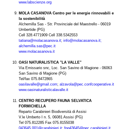
www.labscienze.org
MOLA CASANOVA Centro per le energie rinnovabili e
la sostenibilità
Alchemilla Sas - Str. Provinciale del Maestrello - 06019
Umbertide (PG)
Cell 328.4771909 Cell 338.5342553
tatiana@molacasanova.it
;
info@molacasanova.it;
alchemilla.sas@pec.it
www.molacasanova.it
OASI NATURALISTICA "LA VALLE"
Via Emissario snc, Loc. San Savino di Magione - 06063
San Savino di Magione (PG)
Tel/fax 075.8472865
oasilavalle@gmail.com
;
alzavola@pec.confcooperative.it
www.oasinaturalisticalavalle.it
CENTRO RECUPERO FAUNA SELVATICA
FORMICHELLA
Reparto Carabinieri Biodiversità di Assisi
V.le Umberto I n. 5, 06081 Assisi (PG)
Tel 075.812285 Fax 075.8155038
043645.001@carabinieri.it
;
fpg43645@pec.carabinieri.it