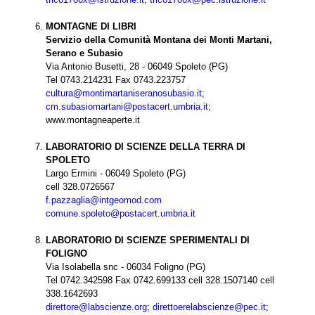
MONTAGNE DI LIBRI
Servizio della Comunità Montana dei Monti Martani,
Serano e Subasio
Via Antonio Busetti, 28 - 06049 Spoleto (PG)
Tel 0743.214231 Fax 0743.223757
cultura@montimartaniseranosubasio.it
;
cm.subasiomartani@postacert.umbria.it
;
www.montagneaperte.it
LABORATORIO DI SCIENZE DELLA TERRA DI
SPOLETO
Largo Ermini - 06049 Spoleto (PG)
cell 328.0726567
f.pazzaglia@intgeomod.com
comune.spoleto@postacert.umbria.it
LABORATORIO DI SCIENZE SPERIMENTALI DI
FOLIGNO
Via Isolabella snc - 06034 Foligno (PG)
Tel 0742.342598 Fax 0742.699133 cell 328.1507140 cell
338.1642693
direttore@labscienze.org
;
direttoerelabscienze@pec.it
;