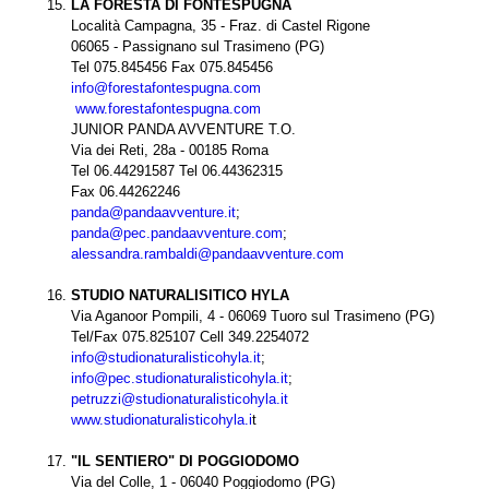
LA FORESTA DI FONTESPUGNA
Località Campagna, 35 - Fraz. di Castel Rigone
06065 - Passignano sul Trasimeno (PG)
Tel 075.845456 Fax 075.845456
info@forestafontespugna.com
www.forestafontespugna.com
JUNIOR PANDA AVVENTURE T.O.
Via dei Reti, 28a - 00185 Roma
Tel 06.44291587 Tel 06.44362315
Fax 06.44262246
panda@pandaavventure.it
;
panda@pec.pandaavventure.com
;
alessandra.rambaldi@pandaavventure.com
STUDIO NATURALISITICO HYLA
Via Aganoor Pompili, 4 - 06069 Tuoro sul Trasimeno (PG)
Tel/Fax 075.825107 Cell 349.2254072
info@studionaturalisticohyla.it
;
info@pec.studionaturalisticohyla.it
;
petruzzi@studionaturalisticohyla.it
www.studionaturalisticohyla.i
t
"IL SENTIERO" DI POGGIODOMO
Via del Colle, 1 - 06040 Poggiodomo (PG)