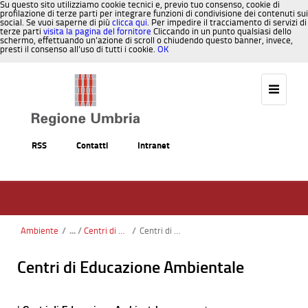
Su questo sito utilizziamo cookie tecnici e, previo tuo consenso, cookie di
profilazione di terze parti per integrare funzioni di condivisione dei contenuti sui
social. Se vuoi saperne di più
clicca qui
. Per impedire il tracciamento di servizi di
terze parti
visita la pagina del fornitore
Cliccando in un punto qualsiasi dello
schermo, effettuando un’azione di scroll o chiudendo questo banner, invece,
presti il consenso all’uso di tutti i cookie.
OK
Salta al contenuto
RSS
Contatti
Intranet
Ambiente
/
Centri di educazione ambientale CEA – rete IN.F.E.A.
/
Centri di educazione ambientale
Centri di Educazione Ambientale