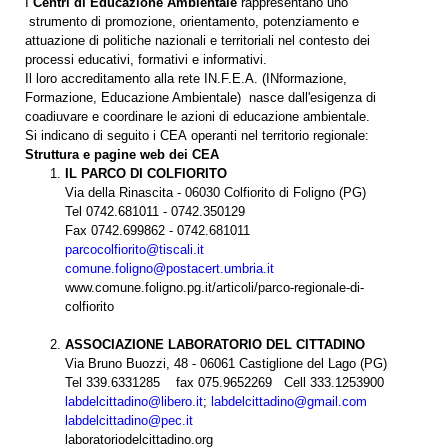
I
Centri di Educazione Ambientale
rappresentano uno
strumento di promozione, orientamento, potenziamento e
attuazione di politiche nazionali e territoriali nel contesto dei
processi educativi, formativi e informativi.
Il loro accreditamento alla rete IN.F.E.A. (INformazione,
Formazione, Educazione Ambientale) nasce dall'esigenza di
coadiuvare e coordinare le azioni di educazione ambientale.
Si indicano di seguito i CEA operanti nel territorio regionale:
Struttura e pagine web dei CEA
IL PARCO DI COLFIORITO
Via della Rinascita - 06030 Colfiorito di Foligno (PG)
Tel 0742.681011 - 0742.350129
Fax 0742.699862 - 0742.681011
parcocolfiorito@tiscali.it
comune.foligno@postacert.umbria.it
www.comune.foligno.pg.it/articoli/parco-regionale-di-
colfiorito
ASSOCIAZIONE LABORATORIO DEL CITTADINO
Via Bruno Buozzi, 48 - 06061 Castiglione del Lago (PG)
Tel 339.6331285 fax 075.9652269 Cell 333.1253900
labdelcittadino@libero.it
;
labdelcittadino@gmail.com
labdelcittadino@pec.it
laboratoriodelcittadino.org