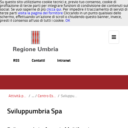
Su questo sito utilizziamo cookie tecnici e, previo tuo consenso, cookie di
profilazione di terze parti per integrare funzioni di condivisione dei contenuti sui
social. Se vuoi saperne di più
clicca qui
. Per impedire il tracciamento di servizi di
terze parti
visita la pagina del fornitore
Cliccando in un punto qualsiasi dello
schermo, effettuando un’azione di scroll o chiudendo questo banner, invece,
presti il consenso all’uso di tutti i cookie.
OK
Salta al contenuto
RSS
Contatti
Intranet
Attività produttive e imprese
/
Centro Estero Umbria
/
Sviluppumbria Spa
Sviluppumbria Spa