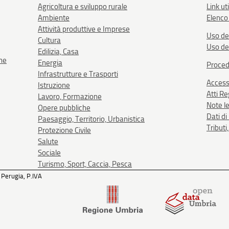
Agricoltura e sviluppo rurale
Link uti
Ambiente
Elenco 
Attività produttive e Imprese
Uso de
Cultura
Uso de
Edilizia, Casa
one
Energia
Proced
Infrastrutture e Trasporti
Accessi
Istruzione
Atti R
Lavoro, Formazione
Note le
Opere pubbliche
Dati d
Paesaggio, Territorio, Urbanistica
Tributi
Protezione Civile
Salute
Sociale
Turismo, Sport, Caccia, Pesca
 Perugia, P.IVA