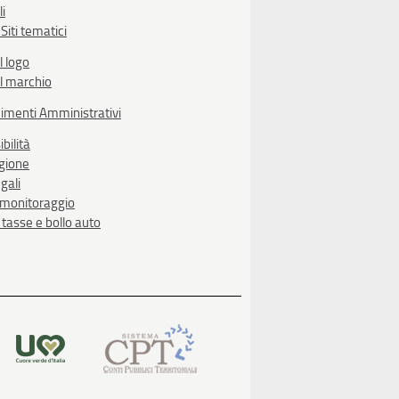
li
Siti tematici
l logo
l marchio
imenti Amministrativi
bilità
egione
gali
i monitoraggio
, tasse e bollo auto