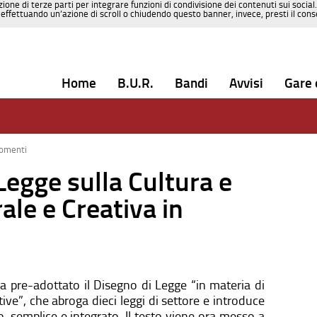
zione di terze parti per integrare funzioni di condivisione dei contenuti sui social
effettuando un’azione di scroll o chiudendo questo banner, invece, presti il consen
Home
B.U.R.
Bandi
Avvisi
Gare 
omenti
Legge sulla Cultura e
ale e Creativa in
a pre-adottato il Disegno di Legge “in materia di
tive”, che abroga dieci leggi di settore e introduce
 semplice e integrato. Il testo viene ora messo a