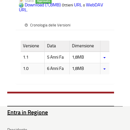
Stato:
Approvato
Download (1,8MB)
URL
WebDAV
Ottieni
o
URL
.
Cronologia delle Versioni
Versione
Data
Dimensione
1.1
5 Anni Fa
1,8MB
1.0
6 Anni Fa
1,8MB
Entra in Regione
Presidente