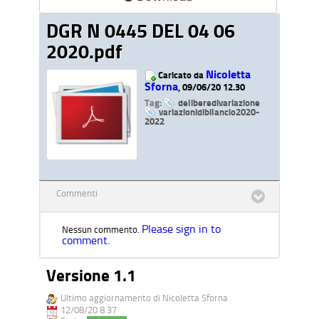
DGR N 0445 DEL 04 06
2020.pdf
Nicoletta
Caricato da
Sforna
, 09/06/20 12.30
Tag:
deliberedivariazione
variazionidibilancio2020-
2022
Commenti
Please sign in to
Nessun commento.
comment.
Versione 1.1
Ultimo aggiornamento di Nicoletta Sforna
12/08/20 8.37