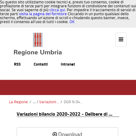
Su questo sito utilizziamo cookie tecnici e, previo tuo consenso, cookie di
profilazione di terze parti per integrare funzioni di condivisione dei contenuti sui
social. Se vuoi saperne di più
clicca qui
. Per impedire il tracciamento di servizi di
terze parti
visita la pagina del fornitore
Cliccando in un punto qualsiasi dello
schermo, effettuando un’azione di scroll o chiudendo questo banner, invece,
presti il consenso all’uso di tutti i cookie.
OK
Salta al contenuto
RSS
Contatti
Intranet
La Regione
/
Variazioni bilancio 2023-2025 - Determine di variazione
/
DGR N 0445 DEL 04 06 2020.pdf
Variazioni bilancio 2020-2022 - Delibere di variazione
Download