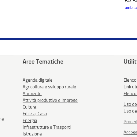
Fax
+3
umbria
Aree Tematiche
Utili
Agenda digitale
Elenco
Agricoltura e sviluppo rurale
Link uti
Ambiente
Elenco 
Attività produttive e Imprese
Uso de
Cultura
Uso de
Edilizia, Casa
one
Energia
Proced
Infrastrutture e Trasporti
Accessi
Istruzione