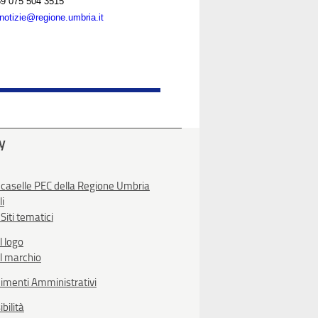
9 075 504 3515
notizie@regione.umbria.it
ty
 caselle PEC della Regione Umbria
li
Siti tematici
l logo
l marchio
imenti Amministrativi
bilità