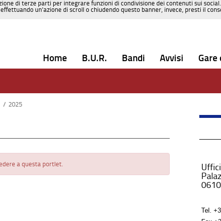
zione di terze parti per integrare funzioni di condivisione dei contenuti sui social
effettuando un’azione di scroll o chiudendo questo banner, invece, presti il consen
Home
B.U.R.
Bandi
Avvisi
Gare 
e
/
2025
cedere a questa portlet.
Uffic
Palaz
0610
Tel.
+3