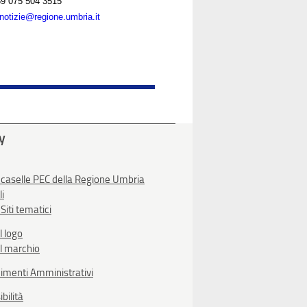
9 075 504 3515
notizie@regione.umbria.it
ty
 caselle PEC della Regione Umbria
li
Siti tematici
l logo
l marchio
imenti Amministrativi
bilità