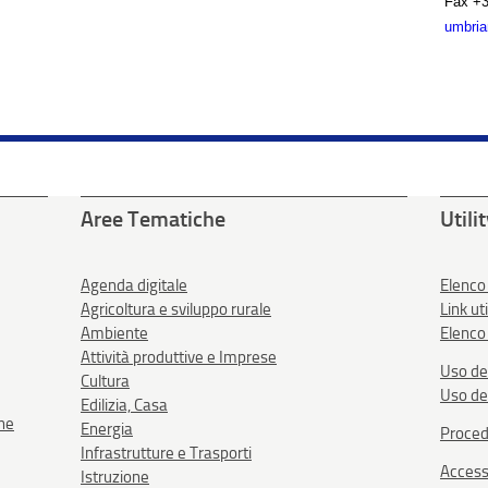
Fax
+3
umbria
Aree Tematiche
Utili
Agenda digitale
Elenco
Agricoltura e sviluppo rurale
Link uti
Ambiente
Elenco 
Attività produttive e Imprese
Uso de
Cultura
Uso de
Edilizia, Casa
one
Energia
Proced
Infrastrutture e Trasporti
Accessi
Istruzione