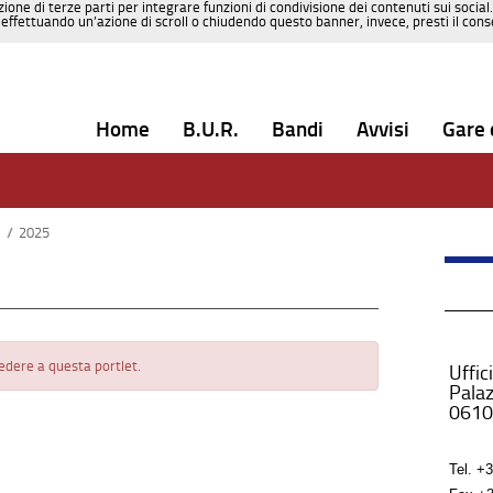
zione di terze parti per integrare funzioni di condivisione dei contenuti sui social
effettuando un’azione di scroll o chiudendo questo banner, invece, presti il consen
Home
B.U.R.
Bandi
Avvisi
Gare 
e
/
2025
cedere a questa portlet.
Uffic
Palaz
0610
Tel.
+3